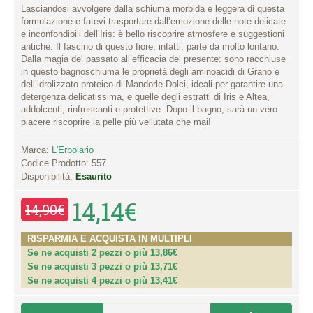
Lasciandosi avvolgere dalla schiuma morbida e leggera di questa
formulazione e fatevi trasportare dall’emozione delle note delicate
e inconfondibili dell’Iris: è bello riscoprire atmosfere e suggestioni
antiche. Il fascino di questo fiore, infatti, parte da molto lontano.
Dalla magia del passato all’efficacia del presente: sono racchiuse
in questo bagnoschiuma le proprietà degli aminoacidi di Grano e
dell’idrolizzato proteico di Mandorle Dolci, ideali per garantire una
detergenza delicatissima, e quelle degli estratti di Iris e Altea,
addolcenti, rinfrescanti e protettive. Dopo il bagno, sarà un vero
piacere riscoprire la pelle più vellutata che mai!
Marca:
L'Erbolario
Codice Prodotto:
557
Disponibilità:
Esaurito
14,14€
14,90€
RISPARMIA E ACQUISTA IN MULTIPLI
Se ne acquisti 2 pezzi o più 13,86€
Se ne acquisti 3 pezzi o più 13,71€
Se ne acquisti 4 pezzi o più 13,41€