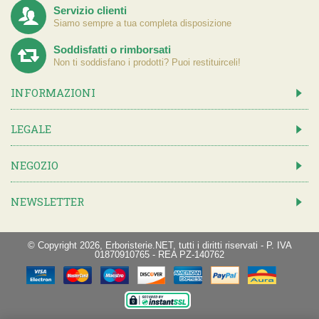
Servizio clienti
Siamo sempre a tua completa disposizione
Soddisfatti o rimborsati
Non ti soddisfano i prodotti? Puoi restituirceli!
INFORMAZIONI
LEGALE
NEGOZIO
NEWSLETTER
© Copyright 2026, Erboristerie.NET, tutti i diritti riservati - P. IVA
01870910765 - REA PZ-140762