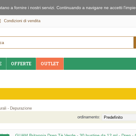
iutano a fornire i nostri servizi. Continuando a navigare ne accetti l'imp
Condizioni di vendita
E
OFFERTE
OUTLET
turali - Depurazione
ordinamento:
GUAM Britannia Dren Tè Verde - 30 bustine da 12 ml - Dren 