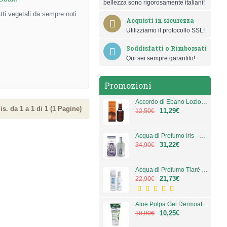
bellezza sono rigorosamente italiani!
ti vegetali da sempre noti
Acquisti in sicurezza
Utilizziamo il protocollo SSL!
Soddisfatti o Rimborsati
Qui sei sempre garantito!
Promozioni
Accordo di Ebano Lozione Deodorante 100 ml
is. da 1 a 1 di 1 (1 Pagine)
11,29€
12,50€
Acqua di Profumo Iris - 100 ml - Iris - L'Erbolario
31,22€
34,90€
Acqua di Profumo Tiarè - 50 ml - Tiarè - L'Erbolario
21,73€
22,90€
Aloe Polpa Gel Dermoattivo 200 Ml
10,25€
10,90€