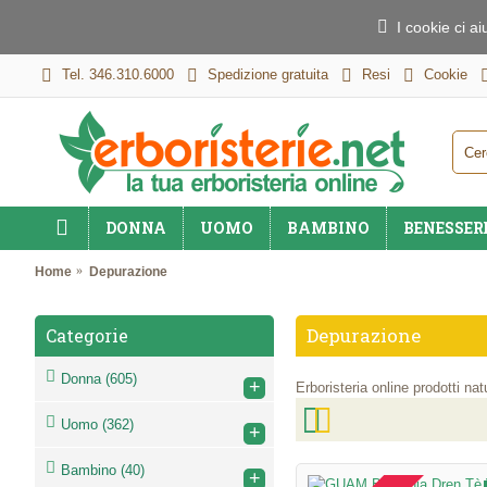
I cookie ci a
Tel. 346.310.6000
Spedizione gratuita
Resi
Cookie
DONNA
UOMO
BAMBINO
BENESSER
Home
Depurazione
Depurazione
Categorie
Donna
(605)
+
Erboristeria online prodotti na
Uomo
(362)
+
Bambino
(40)
+