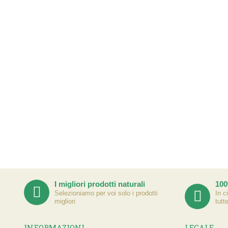
I migliori prodotti naturali
100
Selezioniamo per voi solo i prodotti
In c
migliori
tutt
INFORMAZIONI
LEGALE