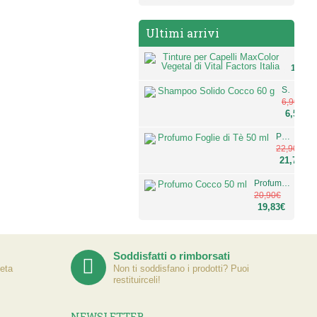
Ultimi arrivi
Tinture
12,50
Shampoo Solido Cocco 60 g
6,90€
6,55€
Profumo Foglie di Tè 50 ml
22,90€
21,73€
Profumo Cocco 50 ml
20,90€
19,83€
Soddisfatti o rimborsati
eta
Non ti soddisfano i prodotti? Puoi
restituirceli!
NEWSLETTER