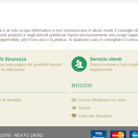
e e al solo scopo informativo e non sostituiscono in alcun modo il consiglio di u
 testi proposti e negli articoli pubblicati hanno esclusivamente uno scopo rap
opprimibile, per il loro uso o la pratica. In qualsiasi caso è consigliato il cons
% Sicurezza
Servizio clienti
iascuna pagina del prodotto trovate
Siamo sempre a tua compl
e le indicazioni
disposizione
NEGOZIO
 di vendita
Come effettuare un reso
Sconti
Lista dei Desideri
870910765 - REA PZ-140762