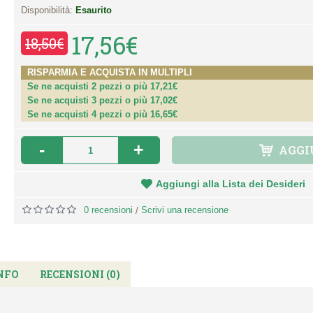
Disponibilità:
Esaurito
17,56€
18,50€
RISPARMIA E ACQUISTA IN MULTIPLI
Se ne acquisti 2 pezzi o più 17,21€
Se ne acquisti 3 pezzi o più 17,02€
Se ne acquisti 4 pezzi o più 16,65€
-
+
AGGI
Aggiungi alla Lista dei Desideri
0 recensioni
Scrivi una recensione
/
NFO
RECENSIONI (0)