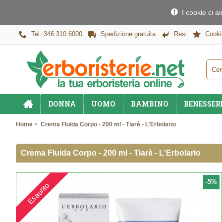
I cookie ci a
Tel. 346.310.6000
Spedizione gratuita
Resi
Cooki
DONNA
UOMO
BAMBINO
BENESSER
Home
Crema Fluida Corpo - 200 ml - Tiarè - L'Erbolario
Crema Fluida Corpo - 200 ml - Tiarè - L'Erbolario
-5%
Esaurito