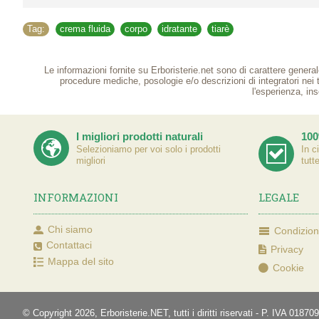
Tag:
crema fluida
,
corpo
,
idratante
,
tiarè
Le informazioni fornite su Erboristerie.net sono di carattere general
procedure mediche, posologie e/o descrizioni di integratori nei
l'esperienza, ins
I migliori prodotti naturali
100
Selezioniamo per voi solo i prodotti
In c
migliori
tutt
INFORMAZIONI
LEGALE
Chi siamo
Condizioni
Contattaci
Privacy
Mappa del sito
Cookie
© Copyright 2026, Erboristerie.NET, tutti i diritti riservati - P. IVA 01