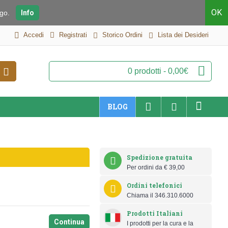
OK
iego.
Info
Accedi
Registrati
Storico Ordini
Lista dei Desideri
0 prodotti - 0,00€
BLOG
Spedizione gratuita
Per ordini da € 39,00
Ordini telefonici
Chiama il 346.310.6000
Prodotti Italiani
Continua
I prodotti per la cura e la