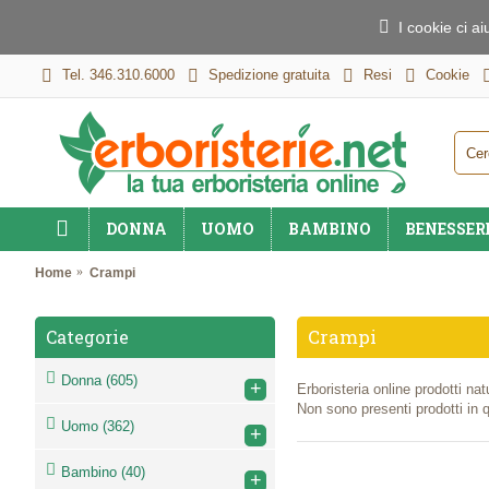
I cookie ci a
Tel. 346.310.6000
Spedizione gratuita
Resi
Cookie
DONNA
UOMO
BAMBINO
BENESSER
Home
Crampi
Crampi
Categorie
Donna
(605)
+
Erboristeria online prodotti nat
Non sono presenti prodotti in 
Uomo
(362)
+
Bambino
(40)
+