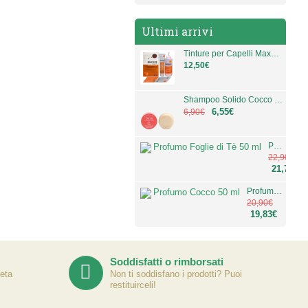
Ultimi arrivi
Tinture per Capelli MaxColor Vegetal di Vital Factors Italia
12,50€
Shampoo Solido Cocco 60 g
6,55€
6,90€
Profumo Foglie di Tè 50 ml
22,90€
21,73€
Profumo Cocco 50 ml
20,90€
19,83€
Soddisfatti o rimborsati
eta
Non ti soddisfano i prodotti? Puoi
restituirceli!