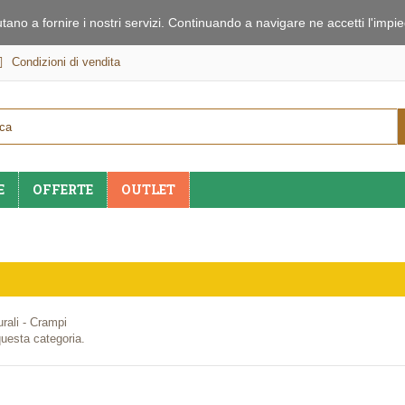
iutano a fornire i nostri servizi. Continuando a navigare ne accetti l'imp
Condizioni di vendita
E
OFFERTE
OUTLET
urali - Crampi
questa categoria.