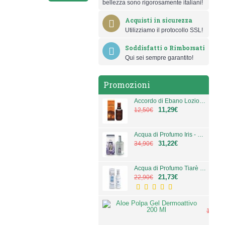
bellezza sono rigorosamente italiani!
Acquisti in sicurezza
Utilizziamo il protocollo SSL!
Soddisfatti o Rimborsati
Qui sei sempre garantito!
Promozioni
Accordo di Ebano Lozione Deodorante 100 ml
11,29€
12,50€
Acqua di Profumo Iris - 100 ml - Iris - L'Erbolario
31,22€
34,90€
Acqua di Profumo Tiarè - 50 ml - Tiarè - L'Erbolario
21,73€
22,90€
Aloe P
10,90
10,2