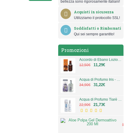
bellezza sono rigorosamente italiani!
Acquisti in sicurezza
Utilizziamo il protocollo SSL!
Soddisfatti o Rimborsati
Qui sei sempre garantito!
Promozioni
Accordo di Ebano Lozione Deodorante 100 ml
11,29€
12,50€
Acqua di Profumo Iris - 100 ml - Iris - L'Erbolario
31,22€
34,90€
Acqua di Profumo Tiarè - 50 ml - Tiarè - L'Erbolario
21,73€
22,90€
Aloe P
10,90
10,2