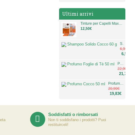
Ultimi arrivi
Tinture per Capelli MaxColor Vegetal di Vital Factors Italia
12,50€
Shampoo Solido Cocco 60 g
6,90€
6,55€
Profumo Foglie di Tè 50 ml
22,90€
21,73€
Profumo Cocco 50 ml
20,90€
19,83€
Soddisfatti o rimborsati
eta
Non ti soddisfano i prodotti? Puoi
restituirceli!