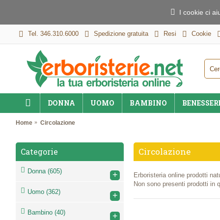
I cookie ci a
Tel. 346.310.6000
Spedizione gratuita
Resi
Cookie
DONNA
UOMO
BAMBINO
BENESSER
Home
Circolazione
Circolazione
Categorie
Donna
(605)
+
Erboristeria online prodotti nat
Non sono presenti prodotti in 
Uomo
(362)
+
Bambino
(40)
+