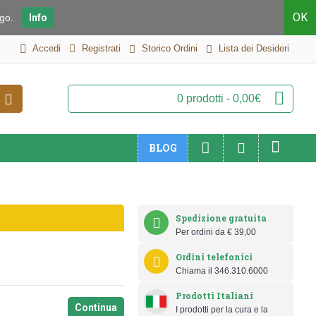
OK
iego.
Info
Accedi
Registrati
Storico Ordini
Lista dei Desideri
0 prodotti - 0,00€
BLOG
Spedizione gratuita
Per ordini da € 39,00
Ordini telefonici
Chiama il 346.310.6000
Prodotti Italiani
Continua
I prodotti per la cura e la