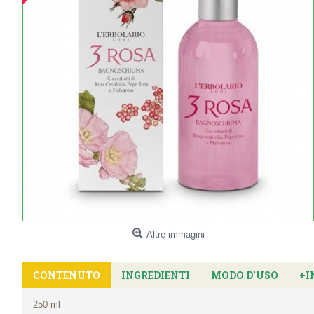
Altre immagini
CONTENUTO
INGREDIENTI
MODO D'USO
+I
250 ml