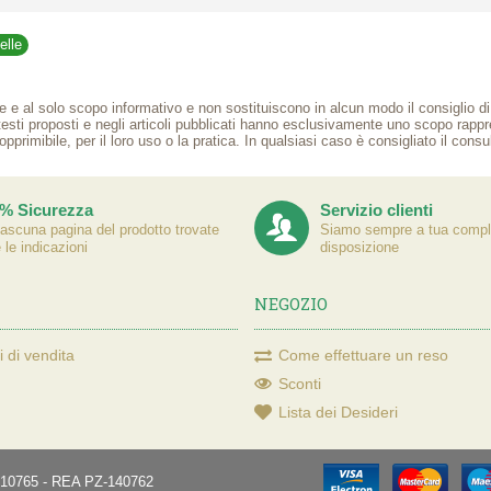
elle
e e al solo scopo informativo e non sostituiscono in alcun modo il consiglio di u
 testi proposti e negli articoli pubblicati hanno esclusivamente uno scopo rap
opprimibile, per il loro uso o la pratica. In qualsiasi caso è consigliato il cons
% Sicurezza
Servizio clienti
iascuna pagina del prodotto trovate
Siamo sempre a tua compl
e le indicazioni
disposizione
NEGOZIO
 di vendita
Come effettuare un reso
Sconti
Lista dei Desideri
870910765 - REA PZ-140762