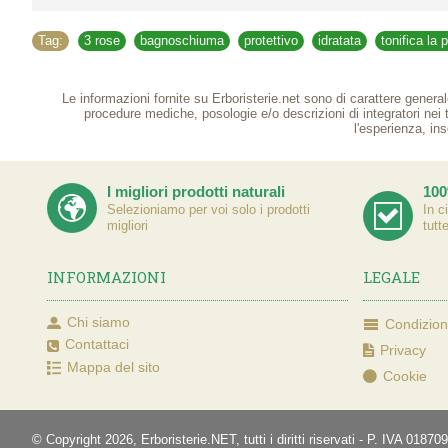
Tag:
3 rose
,
bagnoschiuma
,
protettivo
,
idratata
,
tonifica la p
Le informazioni fornite su Erboristerie.net sono di carattere general
procedure mediche, posologie e/o descrizioni di integratori nei
l'esperienza, ins
I migliori prodotti naturali
100
Selezioniamo per voi solo i prodotti
In c
migliori
tutt
INFORMAZIONI
LEGALE
Chi siamo
Condizioni
Contattaci
Privacy
Mappa del sito
Cookie
© Copyright 2026, Erboristerie.NET, tutti i diritti riservati - P. IVA 01