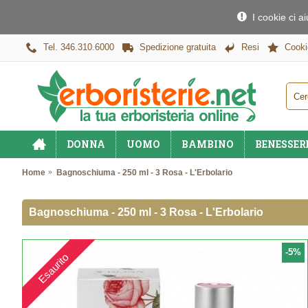
I cookie ci a
Tel. 346.310.6000
Spedizione gratuita
Resi
Cooki
DONNA
UOMO
BAMBINO
BENESSER
Home
Bagnoschiuma - 250 ml - 3 Rosa - L'Erbolario
Bagnoschiuma - 250 ml - 3 Rosa - L'Erbolario
-5%
Esaurito