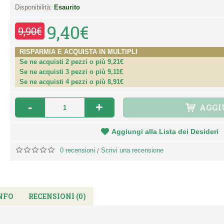
Disponibilità:
Esaurito
9,40€
9,90€
RISPARMIA E ACQUISTA IN MULTIPLI
Se ne acquisti 2 pezzi o più 9,21€
Se ne acquisti 3 pezzi o più 9,11€
Se ne acquisti 4 pezzi o più 8,91€
-
+
AGGI
Aggiungi alla Lista dei Desideri
0 recensioni
Scrivi una recensione
/
NFO
RECENSIONI (0)